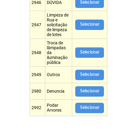
2946
DÚVIDA
Selecionar
Limpeza de
Rua e
Selecionar
2947
solicitação
de limpeza
de lotes
Troca de
lâmpadas
Selecionar
2948
da
iluminação
pública
2949
Outros
Selecionar
2980
Denuncia
Selecionar
Podar
2992
Selecionar
Arvores